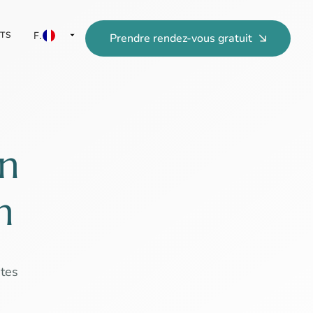
TS
FR
Prendre rendez-vous gratuit
PT
EN
en
n
stes