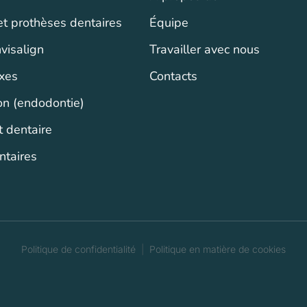
t prothèses dentaires
Équipe
visalign
Travailler avec nous
ixes
Contacts
ion (endodontie)
 dentaire
ntaires
Politique de confidentialité
|
Politique en matière de cookies